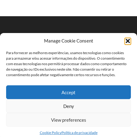
Faça parte do nosso leque de clientes.
Manage Cookie Consent
Rua António Pereira Vidal Xavier, nº6
Para fornecer as melhores experiências, usamos tecnologias como cookies
para armazenar e/ou acessar informações do dispositivo. O consentimento
Email: geral@storm-light.pt
com essas tecnologias nos permitirá processar dados como comportamento
de navegação ou IDs exclusivos neste site. Não consentir ou retirar o
Telefone: +234 661 068
consentimento pode afetar negativamente certos recursos e funções.
Política de privacidade
Accept
Política de cookies
Deny
View preferences
0
Ⓒ Created by Consultec
Cookie Policy
Política de privacidade
Home
Shop
Wishlist
Cart
More